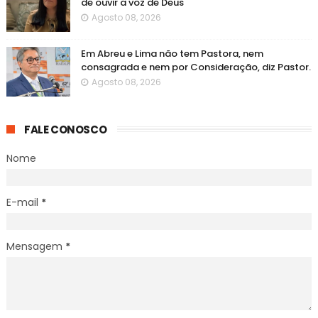
de ouvir a voz de Deus
Agosto 08, 2026
Em Abreu e Lima não tem Pastora, nem
consagrada e nem por Consideração, diz Pastor.
Agosto 08, 2026
FALE CONOSCO
Nome
E-mail
*
Mensagem
*