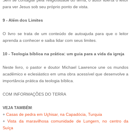
Sem se contagiar pela religiosidade do tema, o autor liberta o leitor
para ver Jesus sob seu próprio ponto de vista.
9 - Além dos Limites
O livro se trata de um conteúdo de autoajuda para que o leitor
aprenda a conhecer e saiba lidar com seus limites.
10 - Teologia bíblica na prática: um guia para a vida da igreja
Neste livro, o pastor e doutor Michael Lawrence une os mundos
acadêmico e eclesiástico em uma obra acessível que desenvolve a
importância prática da teologia bíblica.
COM INFORMAÇÕES DO TERRA
VEJA TAMBÉM
:
+
Casas de pedra em Uçhisar, na Capadócia, Turquia
+
Vista da maravilhosa comunidade de Lungern, no centro da
Suíça