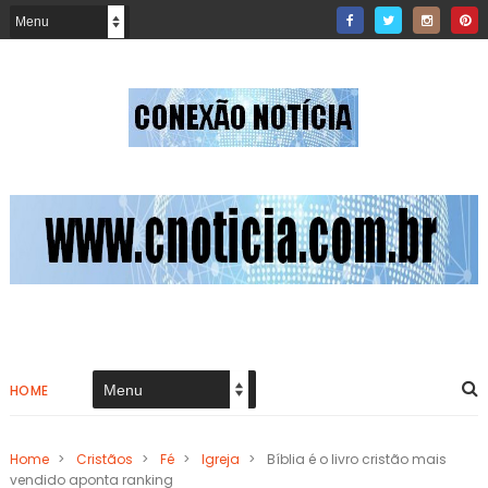
HOME
Home
>
Cristãos
>
Fé
>
Igreja
>
Bíblia é o livro cristão mais
vendido aponta ranking