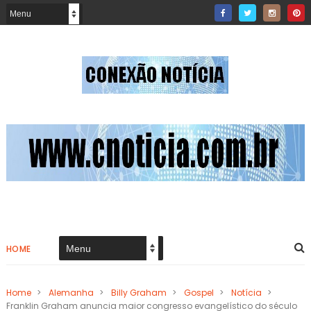
HOME
Home
>
Alemanha
>
Billy Graham
>
Gospel
>
Notícia
>
Franklin Graham anuncia maior congresso evangelístico do século