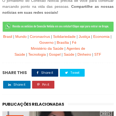
O jornalismo do Conexão Notícia precisa de você para continuar
marcando ponto na vida das pessoas.
Compartilhe as nossas
notícias em suas redes sociais!
Brasil
|
Mundo
|
Coronavírus
|
Solidariedade
|
Justiça
|
Economia
|
Governo
|
Brasília
|
Fé
Ministério da Saúde
|
Agentes de
Saúde
|
Tecnologia
|
Gospel
|
Saúde
|
Dinheiro
|
STF
SHARE THIS
Share it
Tweet
Share it
Pin it
PUBLICAÇÕES RELACIONADAS