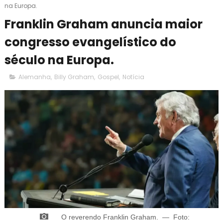
na Europa.
Franklin Graham anuncia maior
congresso evangelístico do
século na Europa.
Alemanha
,
Billy Graham
,
Gospel
,
Notícia
O reverendo
Franklin Graham
.
—
Foto: