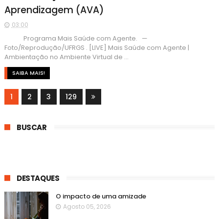
Aprendizagem (AVA)
03:00
Programa Mais Saúde com Agente. —
Foto/Reprodução/UFRGS . [LIVE] Mais Saúde com Agente |
Ambientação no Ambiente Virtual de ...
SAIBA MAIS!
1
2
3
129
BUSCAR
DESTAQUES
O impacto de uma amizade
Agosto 05, 2026