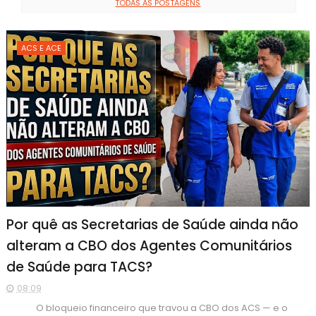
TODAS AS POSTAGENS
ACS E ACE
Por quê as Secretarias de Saúde ainda não
alteram a CBO dos Agentes Comunitários
de Saúde para TACS?
08:09
O bloqueio financeiro que travou a CBO dos ACS — e o