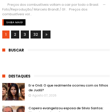
Preços dos combustíveis voltam a cair por todo o Brasil. —
Foto/Reprodução/ Marcelo Brandt / G1 . Preços dos
combustíveis vol...
SAIBA MAIS!
1
2
3
32
BUSCAR
DESTAQUES
Er e Onã: O que realmente ocorreu com os filhos
de Judá?
Agosto 07, 2026
Copeiro evangelizou esposa de Silvio Santos: