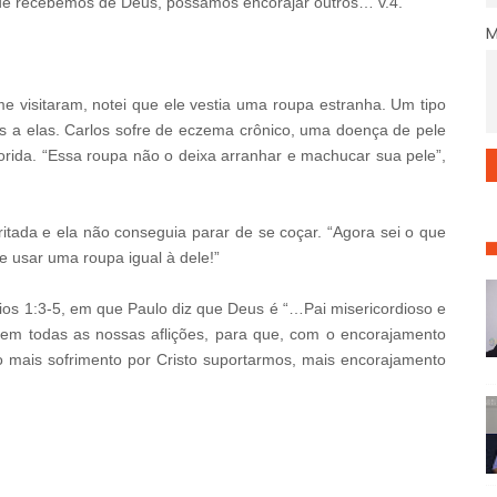
e recebemos de Deus, possamos encorajar outros… v.4.
 visitaram, notei que ele vestia uma roupa estranha. Um tipo
 a elas. Carlos sofre de eczema crônico, uma doença de pele
orida. “Essa roupa não o deixa arranhar e machucar sua pele”,
rritada e ela não conseguia parar de se coçar. “Agora sei o que
e usar uma roupa igual à dele!”
ios 1:3-5, em que Paulo diz que Deus é “…Pai misericordioso e
 em todas as nossas aflições, para que, com o encorajamento
o mais sofrimento por Cristo suportarmos, mais encorajamento