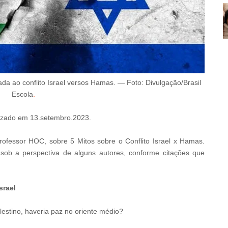
ada ao conflito
Israel versos Hamas
.
—
Foto: Divulgação/Brasil
Escola
.
izado
em
13
.setembro
.2023.
rofessor HOC, sobre
5 Mitos sobre o Conflito Israel x Hamas
.
 sob a perspectiva de alguns autores, conforme citações que
srael
estino, haveria paz no oriente médio?