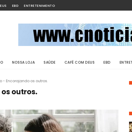
EUS
EBD
ENTRETENIMENTO
ÃO
NOSSA LOJA
SAÚDE
CAFÉ COM DEUS
EBD
ENTRE
io - Encorajando os outros.
 os outros.