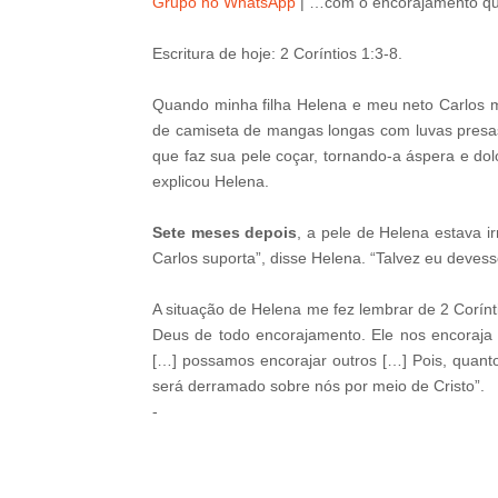
Grupo no WhatsApp
|
…com o encorajamento qu
Escritura de hoje: 2 Coríntios 1:3-8.
Quando minha filha Helena e meu neto Carlos me
de camiseta de mangas longas com luvas presas
que faz sua pele coçar, tornando-a áspera e dol
explicou Helena.
Sete meses depois
, a pele de Helena estava i
Carlos suporta”, disse Helena. “Talvez eu devess
A situação de Helena me fez lembrar de 2 Corínt
Deus de todo encorajamento. Ele nos encoraja
[…] possamos encorajar outros […] Pois, quant
será derramado sobre nós por meio de Cristo”.
-