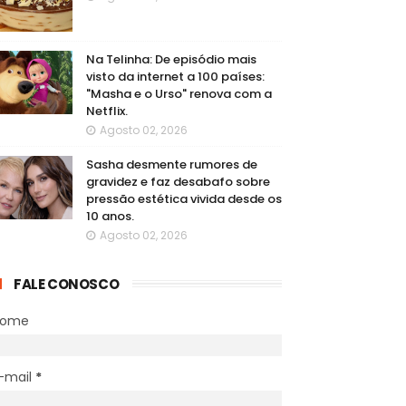
Na Telinha: De episódio mais
visto da internet a 100 países:
"Masha e o Urso" renova com a
Netflix.
Agosto 02, 2026
Sasha desmente rumores de
gravidez e faz desabafo sobre
pressão estética vivida desde os
10 anos.
Agosto 02, 2026
FALE CONOSCO
Nome
-mail
*