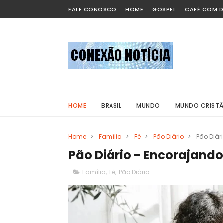
FALE CONOSCO
HOME
GOSPEL
CAFÉ COM D
HOME
BRASIL
MUNDO
MUNDO CRIST
Home
>
Família
>
Fé
>
Pão Diário
>
Pão Diár
Pão Diário - Encorajando
Família
,
Fé
,
Pão Diário