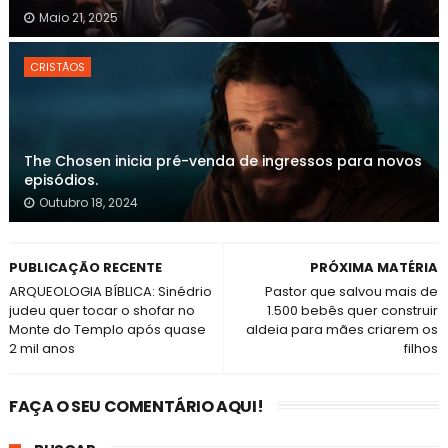
Maio 21, 2025
CRISTÃOS
The Chosen inicia pré-venda de ingressos para novos
episódios.
Outubro 18, 2024
PUBLICAÇÃO RECENTE
PRÓXIMA MATÉRIA
ARQUEOLOGIA BÍBLICA: Sinédrio
Pastor que salvou mais de
judeu quer tocar o shofar no
1.500 bebês quer construir
Monte do Templo após quase
aldeia para mães criarem os
2 mil anos
filhos
FAÇA O SEU COMENTÁRIO AQUI!