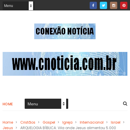
HOME
Home
>
Cristãos
>
Gospel
>
Igreja
>
Internacional
>
Israel
>
Jesus
>
ARQUELOGIA BÍBLICA: Vila onde Jesus alimentou 5.000