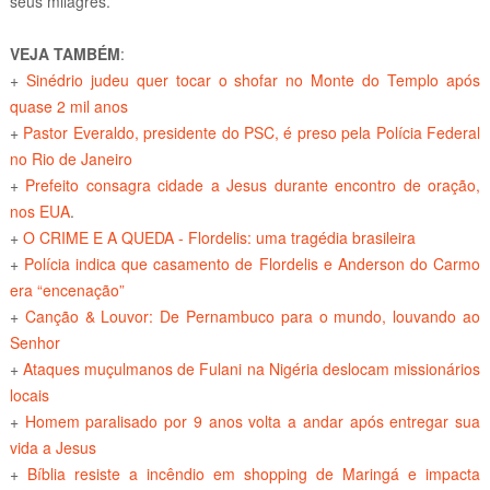
seus milagres.
VEJA TAMBÉM
:
+
Sinédrio judeu quer tocar o shofar no Monte do Templo após
quase 2 mil anos
+
Pastor Everaldo, presidente do PSC, é preso pela Polícia Federal
no Rio de Janeiro
+
Prefeito consagra cidade a Jesus durante encontro de oração,
nos EUA
.
+
O CRIME E A QUEDA - Flordelis: uma tragédia brasileira
+
Polícia indica que casamento de Flordelis e Anderson do Carmo
era “encenação”
+
Canção & Louvor: De Pernambuco para o mundo, louvando ao
Senhor
+
Ataques muçulmanos de Fulani na Nigéria deslocam missionários
locais
+
Homem paralisado por 9 anos volta a andar após entregar sua
vida a Jesus
+
Bíblia resiste a incêndio em shopping de Maringá e impacta