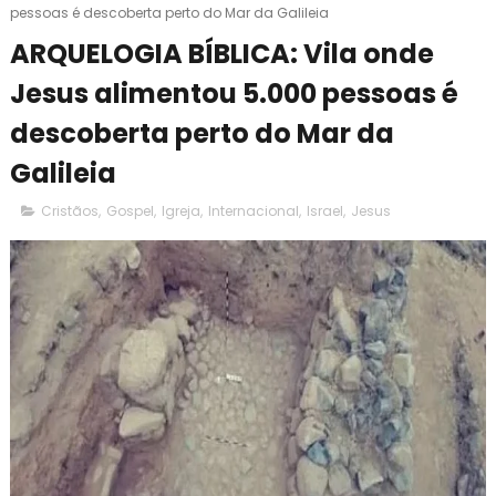
pessoas é descoberta perto do Mar da Galileia
ARQUELOGIA BÍBLICA: Vila onde
Jesus alimentou 5.000 pessoas é
descoberta perto do Mar da
Galileia
Cristãos
,
Gospel
,
Igreja
,
Internacional
,
Israel
,
Jesus