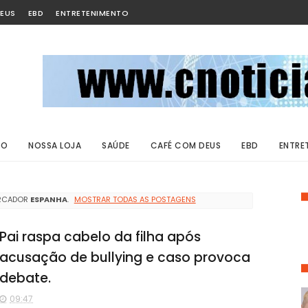
EUS
EBD
ENTRETENIMENTO
ÃO
NOSSA LOJA
SAÚDE
CAFÉ COM DEUS
EBD
ENTRE
RCADOR
ESPANHA
.
MOSTRAR TODAS AS POSTAGENS
Pai raspa cabelo da filha após
acusação de bullying e caso provoca
debate.
09:47