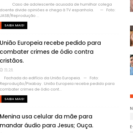
Caso de adolescente acusada de humilhar colega
doente divide opiniões e chega à TV espanhola. — Foto:
JASB/Reprodução ...
SAIBA MAIS!
União Europeia recebe pedido para
combater crimes de ódio contra
cristãos.
15:26
Fachada do edifício da União Europeia. — Foto:
Reprodução/Pixabay . União Europeia recebe pedido para
combater crimes de ódio cont...
SAIBA MAIS!
Menina usa celular da mãe para
mandar áudio para Jesus; Ouça.
E