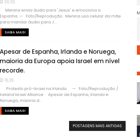
00:30
Menina envia áudio para 'Jesus' e emociona a
Espanha. — Foto/Reprodução . Menina usa celular da mãe
para mandar áudio para J...
SAIBA MAIS!
Apesar de Espanha, Irlanda e Noruega,
maioria da Europa apoia Israel em nível
recorde.
16:35
Protesto pró-Israel na Irlanda. — Foto/Reprodução /
Ireland Israel Alliance . Apesar de Espanha, Irlanda e
Noruega, maioria d...
SAIBA MAIS!
POSTAGENS MAIS ANTIGAS