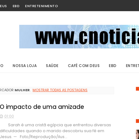
EUS
EBD
ENTRETENIMENTO
ÃO
NOSSA LOJA
SAÚDE
CAFÉ COM DEUS
EBD
ENTRE
ARCADOR
MULHER
.
MOSTRAR TODAS AS POSTAGENS
O impacto de uma amizade
01:00
Sarah é uma cristã egípcia que enfrentou diversas
dificuldades quando o marido descobriu sua fé em
Jesus. — Foto/Reprodução/ilus...