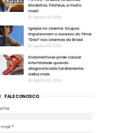
Moabitas, Filisteus, e muito
mais!
Agosto 04, 2026
Igrejas no cinema: Grupos
impulsionam o sucesso do filme
“Davi” nos cinemas do Brasil.
Agosto 03, 2026
Endometriose pode causar
infertilidade quando
diagnosticada tardiamente;
saiba mais.
Agosto 03, 2026
FALE CONOSCO
Nome
-mail
*