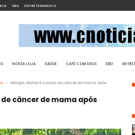
EUS
EBD
ENTRETENIMENTO
ÃO
NOSSA LOJA
SAÚDE
CAFÉ COM DEUS
EBD
ENTRE
ho
>
Milagre: Mulher é curada de câncer de mama após
a de câncer de mama após