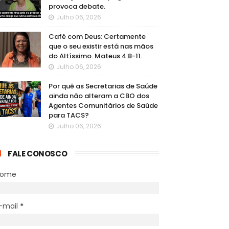
provoca debate.
Julho 06, 2026
Café com Deus: Certamente
que o seu existir está nas mãos
do Altíssimo. Mateus 4:8-11.
Julho 06, 2026
Por quê as Secretarias de Saúde
ainda não alteram a CBO dos
Agentes Comunitários de Saúde
para TACS?
Julho 06, 2026
FALE CONOSCO
Nome
-mail
*