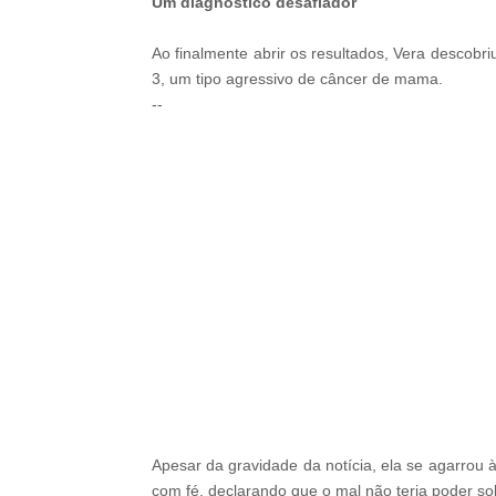
Um diagnóstico desafiador
Ao finalmente abrir os resultados, Vera descobr
3, um tipo agressivo de câncer de mama.
--
-ad5
Apesar da gravidade da notícia, ela se agarrou
com fé, declarando que o mal não teria poder so