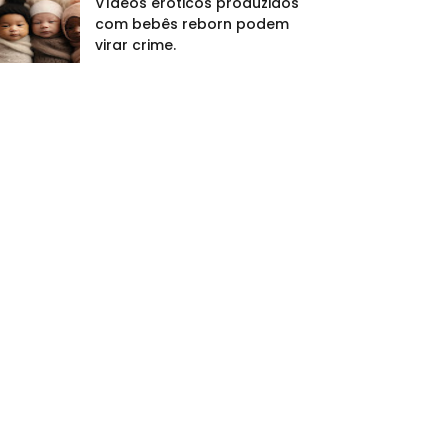
Vídeos eróticos produzidos
com bebês reborn podem
virar crime.