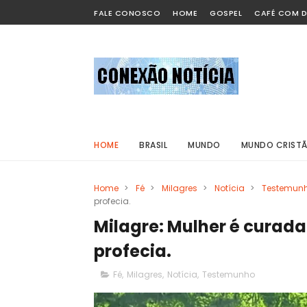
FALE CONOSCO
HOME
GOSPEL
CAFÉ COM D
HOME
BRASIL
MUNDO
MUNDO CRIST
Home
>
Fé
>
Milagres
>
Notícia
>
Testemun
profecia.
Milagre: Mulher é curad
profecia.
Fé
,
Milagres
,
Notícia
,
Testemunho