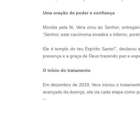
Uma oração de poder e confiança
Movida pela fé, Vera orou ao Senhor, entreg
“Senhor, este carcinoma invadirá o inferno, po
Ele é templo do teu Espírito Santo!”, declaro
presença e a graça de Deus trazendo paz e esp
O início do tratamento
Em dezembro de 2019, Vera iniciou o tratamen
avançado da doença, ela via cada etapa como pa
--