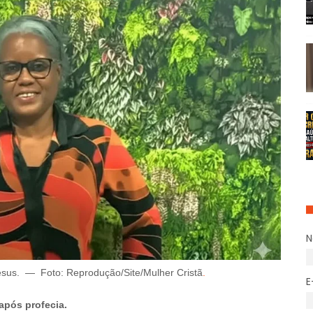
Jesus.
—
Foto:
Reprodução
/
Site/Mulher Cristã
.
E
após profecia.