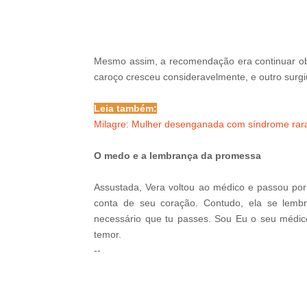
-G
Mesmo assim, a recomendação era continuar ob
caroço cresceu consideravelmente, e outro sur
Leia também:
Milagre: Mulher desenganada com síndrome rara
O medo e a lembrança da promessa
Assustada, Vera voltou ao médico e passou po
conta de seu coração. Contudo, ela se lemb
necessário que tu passes. Sou Eu o seu médic
temor.
--