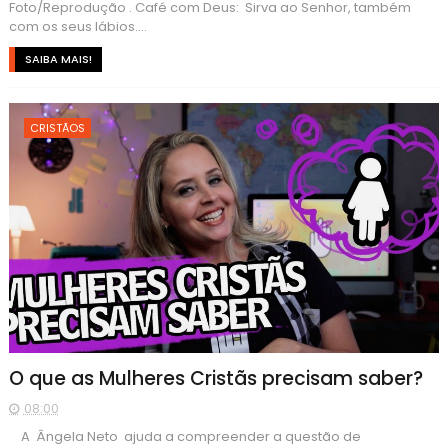
Foto/Reprodução . Café com Deus: Sirva ao Senhor, também
com os seus lábios....
SAIBA MAIS!
CRISTÃOS
O que as Mulheres Cristãs precisam saber?
08:00
A Ângela Neto ajuda a compreender a questão de