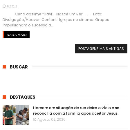
07:50
Cena do filme “Davi – Nasce um Rei”. — Foto:
Divulgação/Heaven Content . Igrejas no cinema: Grupos
impulsionam o sucesso d...
SAIBA MAIS!
POSTAGENS MAIS ANTIGAS
BUSCAR
DESTAQUES
Homem em situação de rua deixa o vício e se
reconcilia com a família após aceitar Jesus.
Agosto 02, 2026