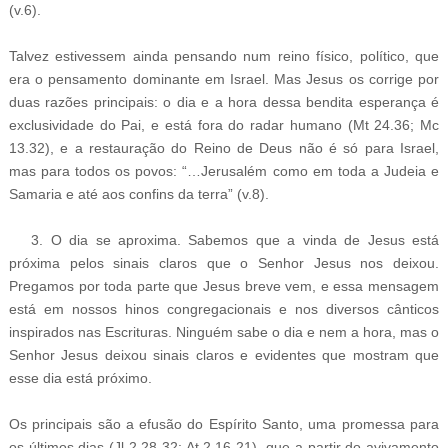
(v.6).
Talvez estivessem ainda pensando num reino físico, político, que
era o pensamento dominante em Israel. Mas Jesus os corrige por
duas razões principais: o dia e a hora dessa bendita esperança é
exclusividade do Pai, e está fora do radar humano (Mt 24.36; Mc
13.32), e a restauração do Reino de Deus não é só para Israel,
mas para todos os povos: “…Jerusalém como em toda a Judeia e
Samaria e até aos confins da terra” (v.8).
3. O dia se aproxima. Sabemos que a vinda de Jesus está
próxima pelos sinais claros que o Senhor Jesus nos deixou.
Pregamos por toda parte que Jesus breve vem, e essa mensagem
está em nossos hinos congregacionais e nos diversos cânticos
inspirados nas Escrituras. Ninguém sabe o dia e nem a hora, mas o
Senhor Jesus deixou sinais claros e evidentes que mostram que
esse dia está próximo.
Os principais são a efusão do Espírito Santo, uma promessa para
os últimos dias (Jl 2.28-32; At 2.16-21), que a partir do avivamento