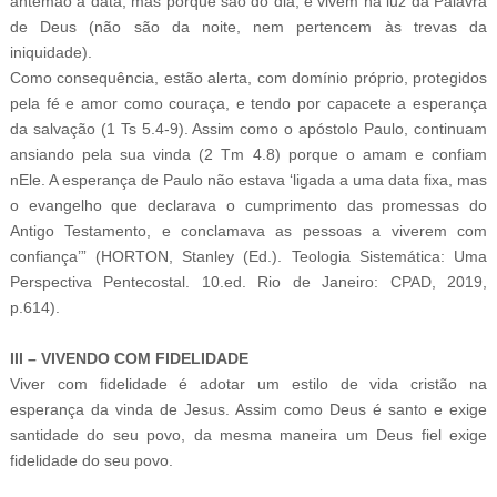
antemão a data, mas porque são do dia, e vivem na luz da Palavra
de Deus (não são da noite, nem pertencem às trevas da
iniquidade).
Como consequência, estão alerta, com domínio próprio, protegidos
pela fé e amor como couraça, e tendo por capacete a esperança
da salvação (1 Ts 5.4-9). Assim como o apóstolo Paulo, continuam
ansiando pela sua vinda (2 Tm 4.8) porque o amam e confiam
nEle. A esperança de Paulo não estava ‘ligada a uma data fixa, mas
o evangelho que declarava o cumprimento das promessas do
Antigo Testamento, e conclamava as pessoas a viverem com
confiança’” (HORTON, Stanley (Ed.). Teologia Sistemática: Uma
Perspectiva Pentecostal. 10.ed. Rio de Janeiro: CPAD, 2019,
p.614).
III – VIVENDO COM FIDELIDADE
Viver com fidelidade é adotar um estilo de vida cristão na
esperança da vinda de Jesus. Assim como Deus é santo e exige
santidade do seu povo, da mesma maneira um Deus fiel exige
fidelidade do seu povo.