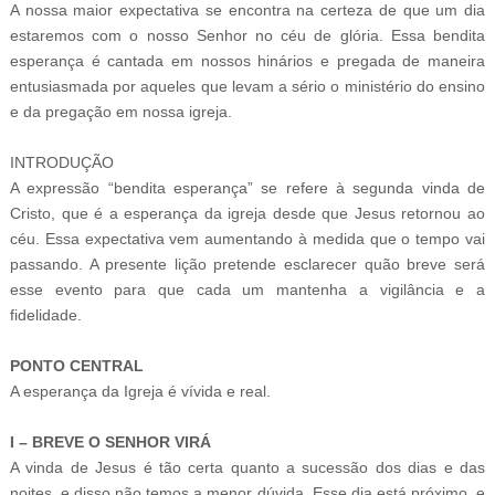
A nossa maior expectativa se encontra na certeza de que um dia
estaremos com o nosso Senhor no céu de glória. Essa bendita
esperança é cantada em nossos hinários e pregada de maneira
entusiasmada por aqueles que levam a sério o ministério do ensino
e da pregação em nossa igreja.
INTRODUÇÃO
A expressão “bendita esperança” se refere à segunda vinda de
Cristo, que é a esperança da igreja desde que Jesus retornou ao
céu. Essa expectativa vem aumentando à medida que o tempo vai
passando. A presente lição pretende esclarecer quão breve será
esse evento para que cada um mantenha a vigilância e a
fidelidade.
PONTO CENTRAL
A esperança da Igreja é vívida e real.
I – BREVE O SENHOR VIRÁ
A vinda de Jesus é tão certa quanto a sucessão dos dias e das
noites, e disso não temos a menor dúvida. Esse dia está próximo, e