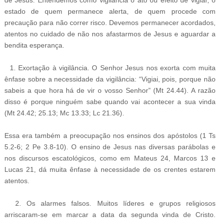
de Jesus. Entendemos como vigilância o ato ou efeito de vigiar, o
estado de quem permanece alerta, de quem procede com
precaução para não correr risco. Devemos permanecer acordados,
atentos no cuidado de não nos afastarmos de Jesus e aguardar a
bendita esperança.
1. Exortação à vigilância. O Senhor Jesus nos exorta com muita
ênfase sobre a necessidade da vigilância: “Vigiai, pois, porque não
sabeis a que hora há de vir o vosso Senhor” (Mt 24.44). A razão
disso é porque ninguém sabe quando vai acontecer a sua vinda
(Mt 24.42; 25.13; Mc 13.33; Lc 21.36).
Essa era também a preocupação nos ensinos dos apóstolos (1 Ts
5.2-6; 2 Pe 3.8-10). O ensino de Jesus nas diversas parábolas e
nos discursos escatológicos, como em Mateus 24, Marcos 13 e
Lucas 21, dá muita ênfase à necessidade de os crentes estarem
atentos.
2. Os alarmes falsos. Muitos líderes e grupos religiosos
arriscaram-se em marcar a data da segunda vinda de Cristo.