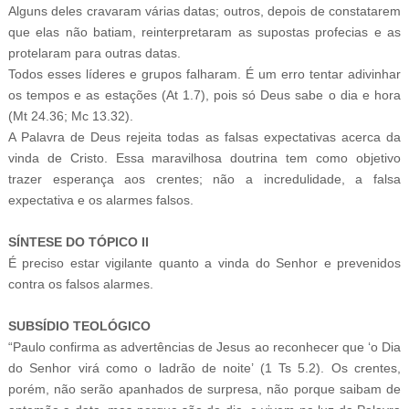
Alguns deles cravaram várias datas; outros, depois de constatarem
que elas não batiam, reinterpretaram as supostas profecias e as
protelaram para outras datas.
Todos esses líderes e grupos falharam. É um erro tentar adivinhar
os tempos e as estações (At 1.7), pois só Deus sabe o dia e hora
(Mt 24.36; Mc 13.32).
A Palavra de Deus rejeita todas as falsas expectativas acerca da
vinda de Cristo. Essa maravilhosa doutrina tem como objetivo
trazer esperança aos crentes; não a incredulidade, a falsa
expectativa e os alarmes falsos.
SÍNTESE DO TÓPICO II
É preciso estar vigilante quanto a vinda do Senhor e prevenidos
contra os falsos alarmes.
SUBSÍDIO TEOLÓGICO
“Paulo confirma as advertências de Jesus ao reconhecer que ‘o Dia
do Senhor virá como o ladrão de noite’ (1 Ts 5.2). Os crentes,
porém, não serão apanhados de surpresa, não porque saibam de