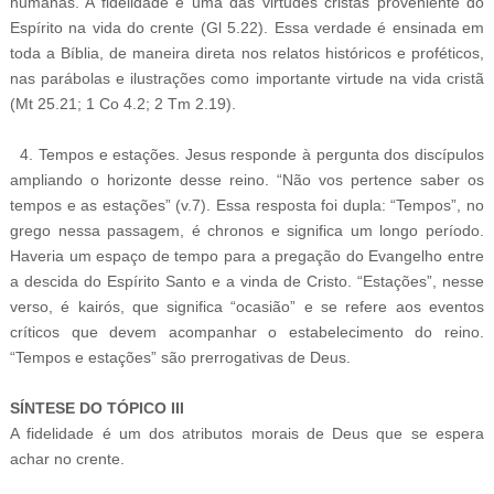
humanas. A fidelidade é uma das virtudes cristãs proveniente do
Espírito na vida do crente (Gl 5.22). Essa verdade é ensinada em
toda a Bíblia, de maneira direta nos relatos históricos e proféticos,
nas parábolas e ilustrações como importante virtude na vida cristã
(Mt 25.21; 1 Co 4.2; 2 Tm 2.19).
4. Tempos e estações. Jesus responde à pergunta dos discípulos
ampliando o horizonte desse reino. “Não vos pertence saber os
tempos e as estações” (v.7). Essa resposta foi dupla: “Tempos”, no
grego nessa passagem, é chronos e significa um longo período.
Haveria um espaço de tempo para a pregação do Evangelho entre
a descida do Espírito Santo e a vinda de Cristo. “Estações”, nesse
verso, é kairós, que significa “ocasião” e se refere aos eventos
críticos que devem acompanhar o estabelecimento do reino.
“Tempos e estações” são prerrogativas de Deus.
SÍNTESE DO TÓPICO III
A fidelidade é um dos atributos morais de Deus que se espera
achar no crente.