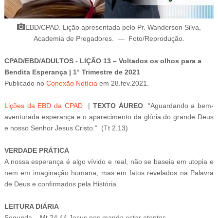
EBD/CPAD. Lição apresentada pelo Pr. Wanderson Silva,
Academia de Pregadores
.
—
Foto/Reprodução
.
CPAD/EBD/ADULTOS - LIÇÃO 13 – Voltados os olhos para a
Bendita Esperança | 1° Trimestre de 2021
Publicado
no
Conexão Notícia
em 28
.fev.2021.
Lições da EBD da CPAD
|
TEXTO ÁUREO
: “Aguardando a bem-
aventurada esperança e o aparecimento da glória do grande Deus
e nosso Senhor Jesus Cristo.” (Tt 2.13)
VERDADE PRÁTICA
A nossa esperança é algo vívido e real, não se baseia em utopia e
nem em imaginação humana, mas em fatos revelados na Palavra
de Deus e confirmados pela História.
LEITURA DIÁRIA
Segunda – Mt 24.44 Jesus nos manda estar atentos