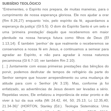
SUBSÍDIO TEOLÓGICO
“Entrementes, o Espírito nos prepara, de muitas maneiras, para o
cumprimento de nossa esperança gloriosa. Ele nos ajudar a orar
(Rm 8.26,27) enquanto ‘nós, pelo espírito da fé, aguardamos a
esperança da justiça’ (Gl 5.5). O dom do Espírito Santo é um selo e
uma ‘primeira prestação’ daquilo que receberemos em maior
plenitude na nossa herança futura como filhos de Deus (Ef
1.13,14). É também ‘penhor’ de que realmente o receberemos se
conservamos a nossa fé em Jesus, e continuamos a semear para
agradar ao Espírito, e não para agradar à nossa natureza
pecaminosa (Gl 6.7-10; ver também Rm 2.10).
[…] Juntamente com essas primeiras prestações das bênçãos do
porvir, podemos desfrutar de tempos de refrigério da parte do
Senhor sempre que houver arrependimento ou uma mudança de
atitude para com o Senhor (At 3.19). Mas, conforme já foi
enfatizado, as advertências de Jesus devem ser levadas a sério.
Repetidas vezes, Ele enfatizou a importância de estar pronto e de
viver à luz da sua volta (Mt 24.42, 44, 50; 25.13; Lc 12.35,40;
21.34-36)” (HORTON, Stanley (Ed.). Teologia Sistemática: Uma