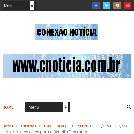
HOME
Home
>
Cristãos
>
EBD
>
IEADPE
>
Igreja
>
EBD/CPAD - LIÇÃO 13
– Voltados os olhos para a Bendita Esperança