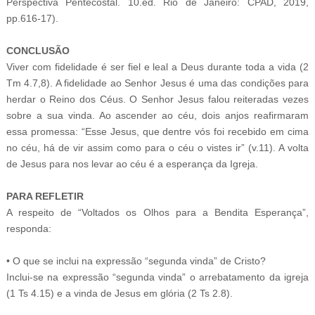
Perspectiva Pentecostal. 10.ed. Rio de Janeiro: CPAD, 2019,
pp.616-17).
CONCLUSÃO
Viver com fidelidade é ser fiel e leal a Deus durante toda a vida (2
Tm 4.7,8). A fidelidade ao Senhor Jesus é uma das condições para
herdar o Reino dos Céus. O Senhor Jesus falou reiteradas vezes
sobre a sua vinda. Ao ascender ao céu, dois anjos reafirmaram
essa promessa: “Esse Jesus, que dentre vós foi recebido em cima
no céu, há de vir assim como para o céu o vistes ir” (v.11). A volta
de Jesus para nos levar ao céu é a esperança da Igreja.
PARA REFLETIR
A respeito de “Voltados os Olhos para a Bendita Esperança”,
responda:
• O que se inclui na expressão “segunda vinda” de Cristo?
Inclui-se na expressão “segunda vinda” o arrebatamento da igreja
(1 Ts 4.15) e a vinda de Jesus em glória (2 Ts 2.8).