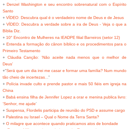
+
Denzel Washington e seu encontro sobrenatural com o Espírito
Santo
+
VÍDEO: Descubra qual é o verdadeiro nome de Deus e de Jesus
+
VÍDEO: Descubra a verdade sobre a ira de Deus - Veja o que a
Bíblia Diz
.
+
10° Encontro de Mulheres na IEADPE
filial Barreiros (setor 12)
+
Entenda a formação do cânon bíblico e os procedimentos para o
Primeiro Testamento
+
Cláudia Canção: ‘Não aceite nada menos que o melhor de
Deus’
+
“
Será que um dia irei me casar e formar uma família? Num mundo
tão cheio de incertezas..
.”
+
Polícia invade culto e prende pastor e mais 50 fiéis em igreja na
China
+
Babá ensina filha de Jennifer Lopez a orar e menina publica livro:
‘Senhor, me ajude
’
+
Suspensa, Flordelis participa de reunião do PSD e assume cargo
+
Palestina ou Israel – Qual o Nome da Terra Santa?
+
O milagre que acontece quando praticamos atos de bondade