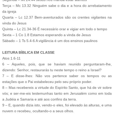
Terça – Mc 13.32 Ninguém sabe o dia e a hora do arrebatamento
da igreja
Quarta – Lc 12.37 Bem-aventurados são os crentes vigilantes na
vinda do Jesus
Quinta – Lc 21.34-36 É necessário orar e vigiar em todo o tempo
Sexta – 1 Co 1.8 Estamos esperando a vinda de Jesus
Sábado – 1 Ts 5.4-6 A vigilância é um dos ensinos paulinos
LEITURA BÍBLICA EM CLASSE
Atos 1.6-11
6 – Aqueles, pois, que se haviam reunido perguntaram-lhe,
dizendo: Senhor, restaurarás tu neste tempo o reino a Israel?
7 – E disse-lhes: Não vos pertence saber os tempos ou as
estações que o Pai estabeleceu pelo seu próprio poder.
8 – Mas recebereis a virtude do Espírito Santo, que há de vir sobre
vós; e ser-me-eis testemunhas tanto em Jerusalém como em toda
a Judéia e Samaria e até aos confins da terra.
9 – E, quando dizia isto, vendo-o eles, foi elevado às alturas, e uma
nuvem o recebeu, ocultando-o a seus olhos.