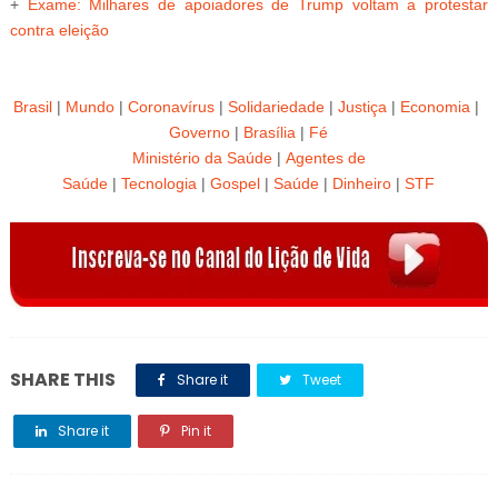
+
Exame: Milhares de apoiadores de Trump voltam a protestar
contra eleição
Brasil
|
Mundo
|
Coronavírus
|
Solidariedade
|
Justiça
|
Economia
|
Governo
|
Brasília
|
Fé
Ministério da Saúde
|
Agentes de
Saúde
|
Tecnologia
|
Gospel
|
Saúde
|
Dinheiro
|
STF
SHARE THIS
Share it
Tweet
Share it
Pin it