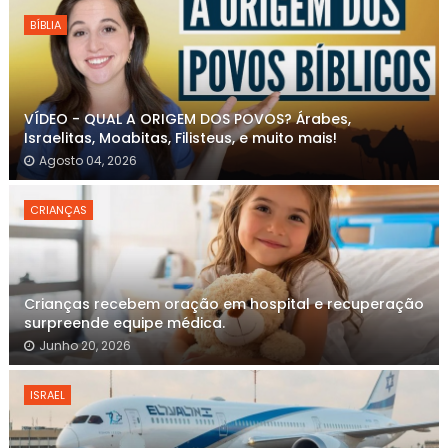
BÍBLIA
VÍDEO - QUAL A ORIGEM DOS POVOS? Árabes,
Israelitas, Moabitas, Filisteus, e muito mais!
Agosto 04, 2026
CRIANÇAS
Crianças recebem oração em hospital e recuperação
surpreende equipe médica.
Junho 20, 2026
ISRAEL