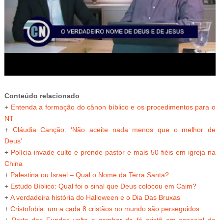
Conteúdo relacionado
:
+
Entenda a formação do cânon bíblico e os procedimentos para o
NT
+
Cláudia Canção: ‘Não aceite nada menos que o melhor de
Deus’
+
Polícia invade culto e prende pastor e mais 50 fiéis em igreja na
China
+
Palestina ou Israel – Qual o Nome da Terra Santa?
+
Estudo Bíblico: Qual foi o sinal que Deus colocou em Caim?
+
A verdadeira história do Halloween e o Dia Das Bruxas
+
Cristofobia: um a cada 8 cristãos no mundo são perseguidos