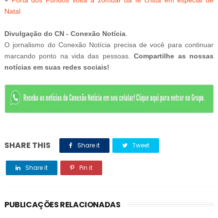
+
Porta dos Fundos volta a zombar da fé cristã em especial de
Natal
Divulgação do CN - Conexão Notícia
.
O jornalismo do Conexão Notícia precisa de você para continuar
marcando ponto na vida das pessoas.
Compartilhe as nossas
notícias em suas redes sociais!
SHARE THIS
Share it
Tweet
Share it
Pin it
PUBLICAÇÕES RELACIONADAS