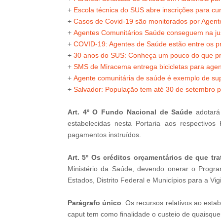
+
Escola técnica do SUS abre inscrições para c
+
Casos de Covid-19 são monitorados por Agent
+
Agentes Comunitários Saúde conseguem na justi
+
COVID-19: Agentes de Saúde estão entre os pr
+
30 anos do SUS: Conheça um pouco do que pr
+
SMS de Miracema entrega bicicletas para age
+
Agente comunitária de saúde é exemplo de su
+
Salvador: População tem até 30 de setembro p
Art. 4º O Fundo Nacional de Saúde
adotará 
estabelecidas nesta Portaria aos respectiv
pagamentos instruídos.
Art. 5º Os créditos orçamentários de que tra
Ministério da Saúde, devendo onerar o Progra
Estados, Distrito Federal e Municípios para a V
Parágrafo único
. Os recursos relativos ao est
caput tem como finalidade o custeio de quaisque