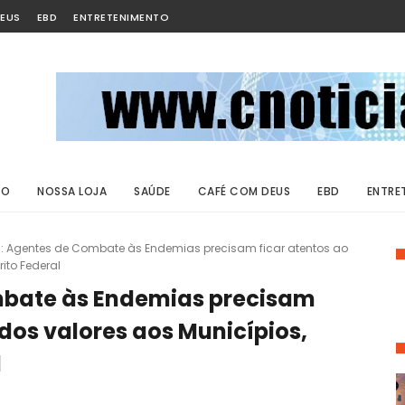
EUS
EBD
ENTRETENIMENTO
ÃO
NOSSA LOJA
SAÚDE
CAFÉ COM DEUS
EBD
ENTRE
: Agentes de Combate às Endemias precisam ficar atentos ao
ito Federal
bate às Endemias precisam
 dos valores aos Municípios,
l