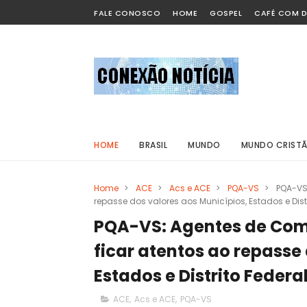
FALE CONOSCO
HOME
GOSPEL
CAFÉ COM D
HOME
BRASIL
MUNDO
MUNDO CRIST
Home
>
ACE
>
Acs e ACE
>
PQA-VS
>
PQA-VS
repasse dos valores aos Municípios, Estados e Distr
PQA-VS: Agentes de Com
ficar atentos ao repasse
Estados e Distrito Federa
ACE
,
Acs e ACE
,
PQA-VS