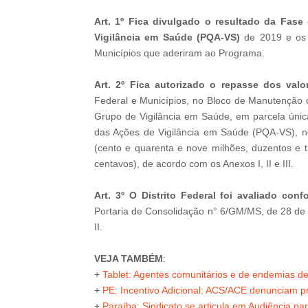
Art. 1º Fica divulgado o resultado da Fas
Vigilância em Saúde (PQA-VS)
de 2019 e os v
Municípios que aderiram ao Programa.
Art. 2º Fica autorizado o repasse dos valo
Federal e Municípios, no Bloco de Manutenção 
Grupo de Vigilância em Saúde, em parcela única,
das Ações de Vigilância em Saúde (PQA-VS), n
(cento e quarenta e nove milhões, duzentos e tr
centavos), de acordo com os Anexos I, II e III.
Art. 3º O Distrito Federal foi avaliado conf
Portaria de Consolidação n° 6/GM/MS, de 28 de
II.
VEJA TAMBÉM
:
+
Tablet: Agentes comunitários e de endemias d
+
PE: Incentivo Adicional: ACS/ACE denunciam pre
+
Paraíba: Sindicato se articula em Audiência par