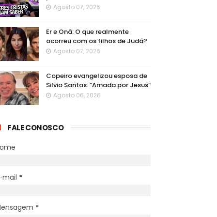
Agosto 07, 2026
Er e Onã: O que realmente
ocorreu com os filhos de Judá?
Agosto 07, 2026
Copeiro evangelizou esposa de
Silvio Santos: “Amada por Jesus”
Agosto 06, 2026
FALE CONOSCO
Nome
-mail
*
Mensagem
*