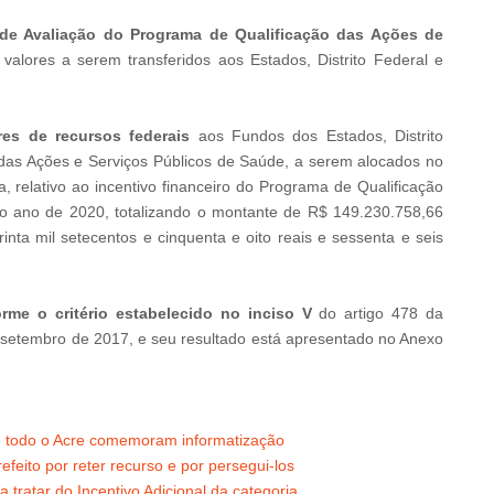
e de Avaliação do Programa de Qualificação das Ações de
alores a serem transferidos aos Estados, Distrito Federal e
res de recursos federais
aos Fundos dos Estados, Distrito
das Ações e Serviços Públicos de Saúde, a serem alocados no
 relativo ao incentivo financeiro do Programa de Qualificação
o ano de 2020, totalizando o montante de R$ 149.230.758,66
inta mil setecentos e cinquenta e oito reais e sessenta e seis
orme o critério estabelecido no inciso V
do artigo 478 da
 setembro de 2017, e seu resultado está apresentado no Anexo
e todo o Acre comemoram informatização
feito por reter recurso e por persegui-los
a tratar do Incentivo Adicional da categoria