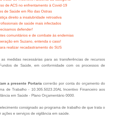
urso de ACS no enfrentamento à Covid-19
es de Saúde em Rio das Ostras
ça direito a insalubridade retroativa
ofissionais de saúde mais infectados
ecisamos defender!
ntes comunitários e de combate às endemias
peração em Suzano, entenda o caso!
ara realizar recadastramento do SUS
as medidas necessárias para as transferências de recursos
os Fundos de Saúde, em conformidade com os processos de
tam a presente Portaria
correrão por conta do orçamento do
ma de Trabalho - 10.305.5023.20AL Incentivo Financeiro aos
igilância em Saúde - Plano Orçamentário 0000.
abelecimento consignado ao programa de trabalho de que trata o
r ações e serviços de vigilância em saúde.