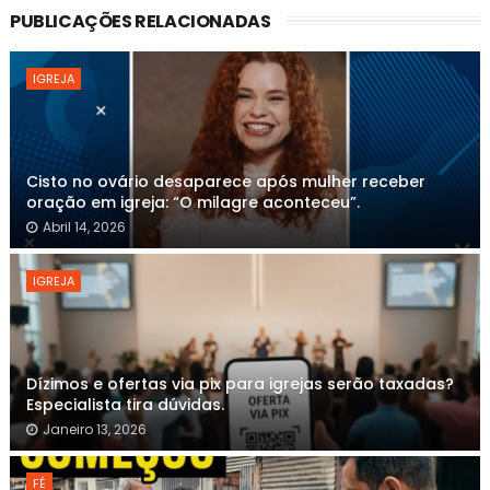
PUBLICAÇÕES RELACIONADAS
IGREJA
Cisto no ovário desaparece após mulher receber
oração em igreja: “O milagre aconteceu”.
Abril 14, 2026
IGREJA
Dízimos e ofertas via pix para igrejas serão taxadas?
Especialista tira dúvidas.
Janeiro 13, 2026
FÉ