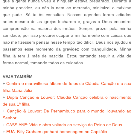
que a gente nunca viveu e ninguém estava preparado. Durante a
minha gravidez, eu não ia nem ao mercado, minimizei o máximo
que pude. Só ia às consultas. Nossas agendas foram adiadas
antes mesmo de as igrejas fecharem e, graças a Deus encontrei
compreensão na maioria dos irmãos. Sempre prezei pela minha
sanidade, por isso procurei ocupar a minha mente com coisas que
não me fizessem pensar nesse tempo tão difícil. Deus nos ajudou e
passamos esse momento da gravidez com tranquilidade. Minha
filha já tem 1 mês de nascida. Estou tentando seguir a vida de
forma normal, tomando todos os cuidados.
VEJA TAMBÉM
:
+
Confira o maravilhoso álbum de fotos de Cláudia Canção e a sua
filha Maria Júlia
+
Dupla Canção & Louvor: Cláudia Canção celebra o nascimento
de sua 1ª filha
+
Canção & Louvor: De Pernambuco para o mundo, louvando ao
Senhor
+
CASSIANE: Vida e obra voltada ao serviço do Reino de Deus
+
EUA: Billy Graham ganhará homenagem no Capitólio