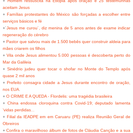
+
Homem ressuscita na Etiópia após oração e 25 testemunhas
aceitam Jesus
+
Famílias protestantes do México são forçadas a escolher entre
serviços básicos e fé
+`
Jesus me curou´, diz menina de 5 anos antes de exame indicar
regeneração do cérebro
+
Pastor que salvou mais de 1.500 bebês quer construir aldeia para
mães criarem os filhos
+
Vila onde Jesus alimentou 5.000 pessoas é descoberta perto do
Mar da Galileia
+
Sinédrio judeu quer tocar o shofar no Monte do Templo após
quase 2 mil anos
+
Prefeito consagra cidade a Jesus durante encontro de oração,
nos EUA
.
+
O CRIME E A QUEDA - Flordelis: uma tragédia brasileira
+
China endossa cloroquina contra Covid-19; deputado lamenta
‘vidas perdidas...
+
Filial da IEADPE em em Caruaru (PE) realiza Reunião Geral de
Obreiros
+
Confira o maravilhoso álbum de fotos de Cláudia Canção e a sua