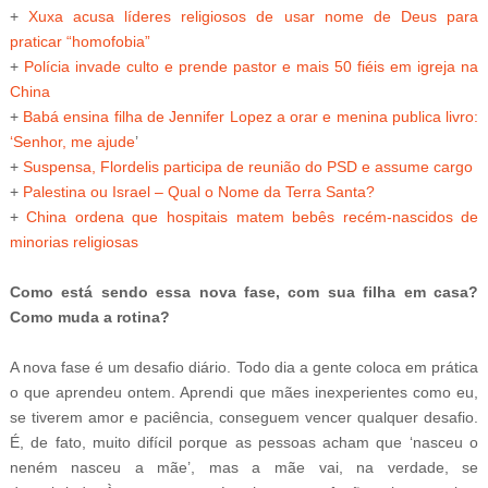
+
Xuxa acusa líderes religiosos de usar nome de Deus para
praticar “homofobia”
+
Polícia invade culto e prende pastor e mais 50 fiéis em igreja na
China
+
Babá ensina filha de Jennifer Lopez a orar e menina publica livro:
‘Senhor, me ajude
’
+
Suspensa, Flordelis participa de reunião do PSD e assume cargo
+
Palestina ou Israel – Qual o Nome da Terra Santa?
+
China ordena que hospitais matem bebês recém-nascidos de
minorias religiosas
Como está sendo essa nova fase, com sua filha em casa?
Como muda a rotina?
A nova fase é um desafio diário. Todo dia a gente coloca em prática
o que aprendeu ontem. Aprendi que mães inexperientes como eu,
se tiverem amor e paciência, conseguem vencer qualquer desafio.
É, de fato, muito difícil porque as pessoas acham que ‘nasceu o
neném nasceu a mãe’, mas a mãe vai, na verdade, se