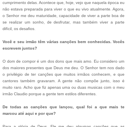
cumprimento delas. Acontece que, hoje, vejo que naquela época eu
não estava preparada para viver o que eu vivo atualmente. Agora,
o Senhor me deu maturidade, capacidade de viver a parte boa de
se realizar um sonho, de desfrutar, mas também viver a parte
difícil, os desafios.
Você e seu irmão têm várias canções bem conhecidas. Vocês
escrevem juntos?
O dom de compor é um dos dons que mais amo. Eu considero um
dos maiores presentes que Deus me deu. O Senhor tem nos dado
o privilégio de ter canções que muitos irmãos conhecem, e que
cantores também gravaram. A gente não compõe junto, isso é
muito raro. Acho que fiz apenas uma ou duas musicas com o meu
irmão Claudio porque a gente tem estilos diferentes.
De todas as canções que lançou, qual foi a que mais te
marcou até aqui e por que?
Para a glória de Deus, Ele me deu algumas canções que as