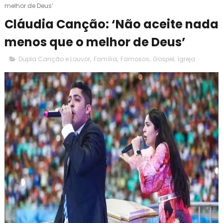
melhor de Deus’
Cláudia Canção: ‘Não aceite nada
menos que o melhor de Deus’
Dupla Canção e Louvor
,
Família
,
Famosos
,
Gospel
,
Igreja