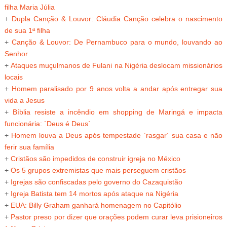
filha Maria Júlia
+
Dupla Canção & Louvor: Cláudia Canção celebra o nascimento
de sua 1ª filha
+
Canção & Louvor: De Pernambuco para o mundo, louvando ao
Senhor
+
Ataques muçulmanos de Fulani na Nigéria deslocam missionários
locais
+
Homem paralisado por 9 anos volta a andar após entregar sua
vida a Jesus
+
Bíblia resiste a incêndio em shopping de Maringá e impacta
funcionária: `Deus é Deus´
+
Homem louva a Deus após tempestade `rasgar´ sua casa e não
ferir sua família
+
Cristãos são impedidos de construir igreja no México
+
Os 5 grupos extremistas que mais perseguem cristãos
+
Igrejas são confiscadas pelo governo do Cazaquistão
+
Igreja Batista tem 14 mortos após ataque na Nigéria
+
EUA: Billy Graham ganhará homenagem no Capitólio
+
Pastor preso por dizer que orações podem curar leva prisioneiros