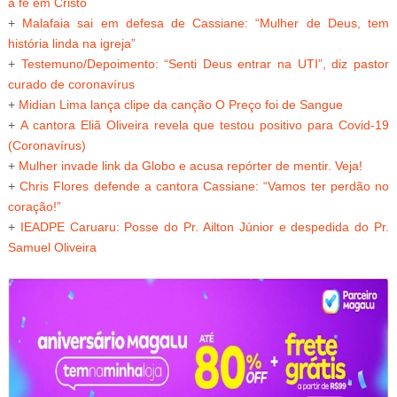
à fé em Cristo
+
Malafaia sai em defesa de Cassiane: “Mulher de Deus, tem
história linda na igreja”
+
Testemuno/Depoimento: “Senti Deus entrar na UTI”, diz pastor
curado de coronavírus
+
Midian Lima lança clipe da canção O Preço foi de Sangue
+
A cantora Eliã Oliveira revela que testou positivo para Covid-19
(Coronavírus)
+
Mulher invade link da Globo e acusa repórter de mentir. Veja!
+
Chris Flores defende a cantora Cassiane: “Vamos ter perdão no
coração!”
+
IEADPE Caruaru: Posse do Pr. Ailton Júnior e despedida do Pr.
Samuel Oliveira